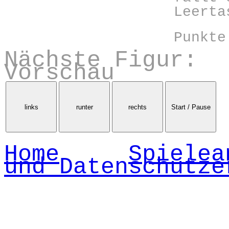
Leerta
Punkte
Nächste Figur:
Vorschau
links
runter
rechts
Start / Pause
Home
Spielea
und Datenschutze